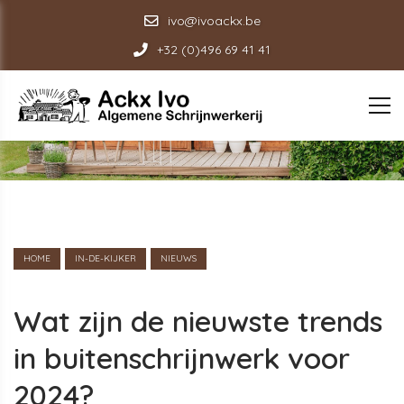
ivo@ivoackx.be
+32 (0)496 69 41 41
HOME
IN-DE-KIJKER
NIEUWS
Wat zijn de nieuwste trends
in buitenschrijnwerk voor
2024?