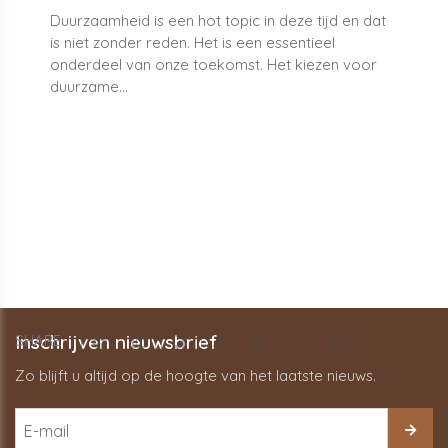
Duurzaamheid is een hot topic in deze tijd en dat
is niet zonder reden. Het is een essentieel
onderdeel van onze toekomst. Het kiezen voor
duurzame...
Inschrijven nieuwsbrief
SHARE
Zo blijft u altijd op de hoogte van het laatste nieuws.