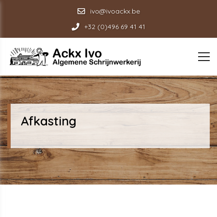
ivo@ivoackx.be
+32 (0)496 69 41 41
Afkasting